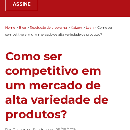
ASSINE
Home
>
Blog
>
Resolução de problema
>
Kaizen
>
Lean
> Como ser
competitivo em um mercado de alta variedade de produtos?
Como ser
competitivo em
um mercado de
alta variedade de
produtos?
Por Guilherme Sandrini em 09/09/2019