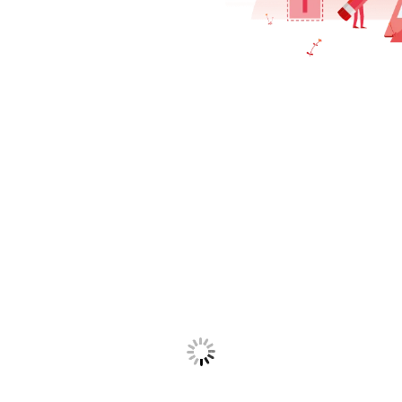
ecisa saber
tínua
m só lugar.
 planilhas,
o mais