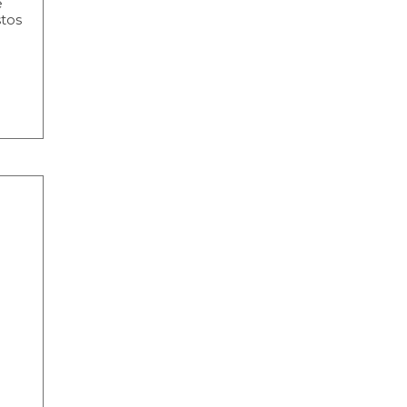
e
tos