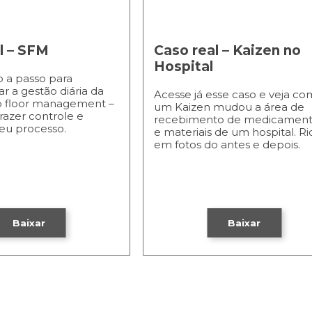
l – SFM
Caso real – Kaizen no
Hospital
o a passo para
 a gestão diária da
Acesse já esse caso e veja c
op floor management –
um Kaizen mudou a área de
razer controle e
recebimento de medicamen
eu processo.
e materiais de um hospital. Ri
em fotos do antes e depois.
Baixar
Baixar