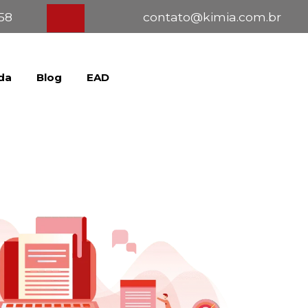
358
contato@kimia.com.br
da
Blog
EAD
Fale com um consultor