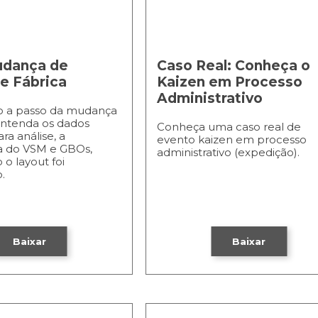
udança de
Caso Real: Conheça o
e Fábrica
Kaizen em Processo
Administrativo
so a passo da mudança
Entenda os dados
Conheça uma caso real de
ara análise, a
evento kaizen em processo
a do VSM e GBOs,
administrativo (expedição).
 o layout foi
.
Baixar
Baixar