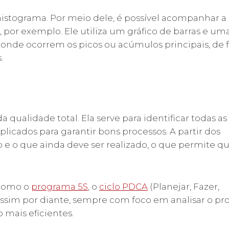
 histograma. Por meio dele, é possível acompanhar a
por exemplo. Ele utiliza um gráfico de barras e um
car onde ocorrem os picos ou acúmulos principais, de
.
 qualidade total. Ela serve para identificar todas as
icados para garantir bons processos. A partir dos
to e o que ainda deve ser realizado, o que permite q
 como o
programa 5S
, o
ciclo PDCA
(Planejar, Fazer,
 assim por diante, sempre com foco em analisar o pr
 mais eficientes.