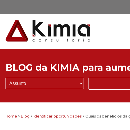
BLOG da KIMIA para aume
Home
>
Blog
>
Identificar oportunidades
> Quais os benefícios da 