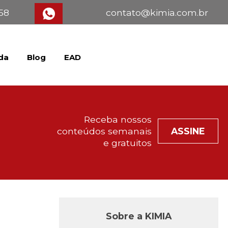
358
contato@kimia.com.br
da
Blog
EAD
Fale com um consultor
Receba nossos
conteúdos semanais
ASSINE
e gratuitos
Sobre a KIMIA