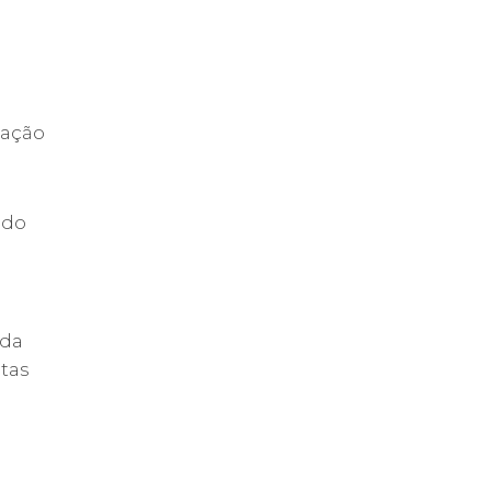
tação
 do
 da
tas