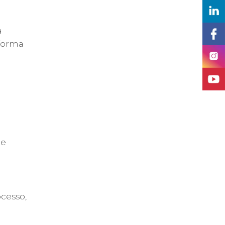
a
 forma
ue
ocesso,