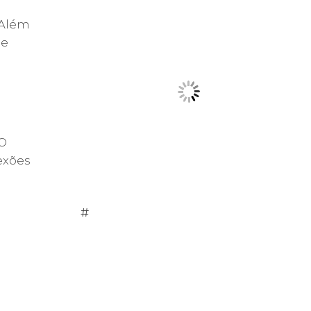
 Além
 e
 O
exões
#