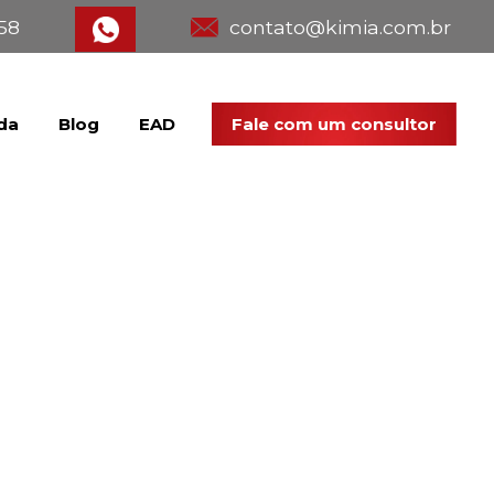
358
contato@kimia.com.br
da
Blog
EAD
Fale com um consultor